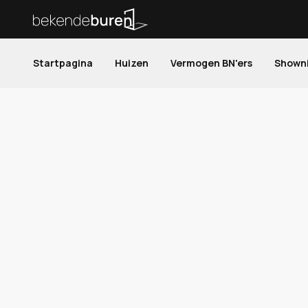
Startpagina
Huizen
Vermogen BN'ers
Shown