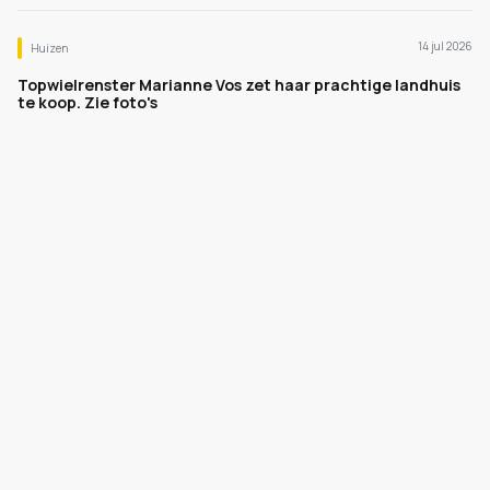
14 jul 2026
Huizen
Topwielrenster Marianne Vos zet haar prachtige landhuis
te koop. Zie foto's