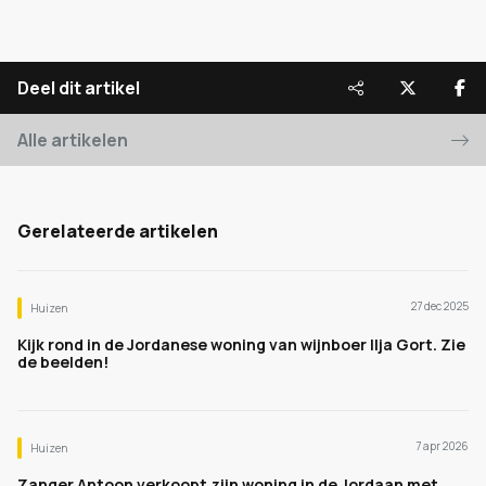
Deel dit artikel
Alle artikelen
Gerelateerde artikelen
27 dec 2025
Huizen
Kijk rond in de Jordanese woning van wijnboer Ilja Gort. Zie
de beelden!
7 apr 2026
Huizen
Zanger Antoon verkoopt zijn woning in de Jordaan met