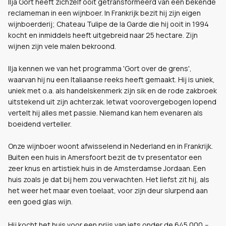
Ilja Gort heeft zichzelf ooit getransformeerd van een bekende
reclameman in een wijnboer. In Frankrijk bezit hij zijn eigen
wijnboerderij; Chateau Tulipe de la Garde die hij ooit in 1994
kocht en inmiddels heeft uitgebreid naar 25 hectare. Zijn
wijnen zijn vele malen bekroond.
Ilja kennen we van het programma 'Gort over de grens',
waarvan hij nu een Italiaanse reeks heeft gemaakt. Hij is uniek,
uniek met o.a. als handelskenmerk zijn sik en de rode zakbroek
uitstekend uit zijn achterzak. Ietwat voorovergebogen lopend
vertelt hij alles met passie. Niemand kan hem evenaren als
boeidend verteller.
Onze wijnboer woont afwisselend in Nederland en in Frankrijk.
Buiten een huis in Amersfoort bezit de tv presentator een
zeer knus en artistiek huis in de Amsterdamse Jordaan. Een
huis zoals je dat bij hem zou verwachten. Het liefst zit hij, als
het weer het maar even toelaat, voor zijn deur slurpend aan
een goed glas wijn.
Hij kocht het huis voor een prijs van iets onder de 645.000,--