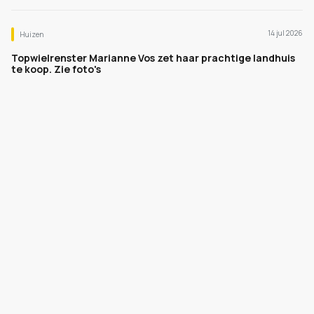
14 jul 2026
Huizen
Topwielrenster Marianne Vos zet haar prachtige landhuis
te koop. Zie foto's