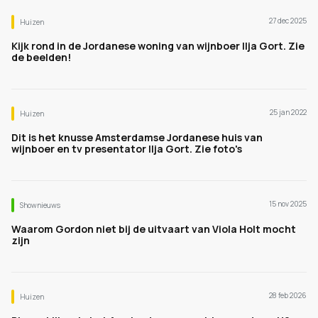
27 dec 2025
Huizen
Kijk rond in de Jordanese woning van wijnboer Ilja Gort. Zie
de beelden!
25 jan 2022
Huizen
Dit is het knusse Amsterdamse Jordanese huis van
wijnboer en tv presentator Ilja Gort. Zie foto's
15 nov 2025
Shownieuws
Waarom Gordon niet bij de uitvaart van Viola Holt mocht
zijn
28 feb 2026
Huizen