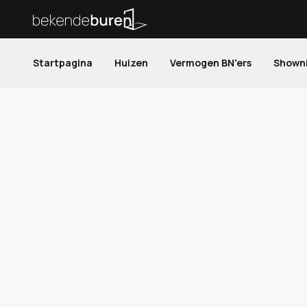
Startpagina
Huizen
Vermogen BN'ers
Shown