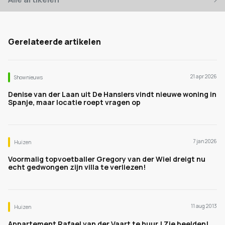
Gerelateerde artikelen
21 apr 2026
Shownieuws
Denise van der Laan uit De Hanslers vindt nieuwe woning in
Spanje, maar locatie roept vragen op
7 jan 2026
Huizen
Voormalig topvoetballer Gregory van der Wiel dreigt nu
echt gedwongen zijn villa te verliezen!
11 aug 2013
Huizen
Appartement Rafael van der Vaart te huur ! Zie beelden!