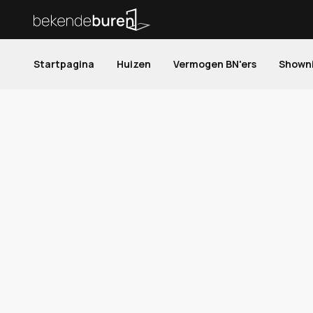
Startpagina
Huizen
Vermogen BN'ers
Shown