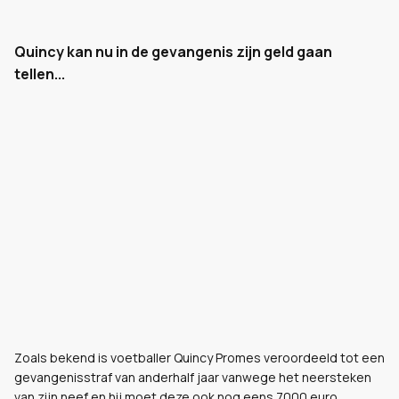
Quincy kan nu in de gevangenis zijn geld gaan
tellen...
Zoals bekend is voetballer Quincy Promes veroordeeld tot een
gevangenisstraf van anderhalf jaar vanwege het neersteken
van zijn neef en hij moet deze ook nog eens 7000 euro