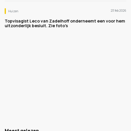
23 feb 2026
Huizen
Topvisagist Leco van Zadelhoff onderneemt een voor hem
uitzonderlijk besluit. Zie foto's
Meest gelezen