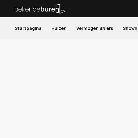
Startpagina
Huizen
Vermogen BN'ers
Shown