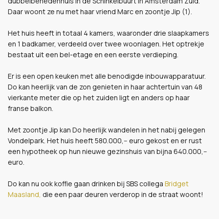
dubbelbenedenhuis in de Schinkelbuurt in Amsterdam Zuid.
Daar woont ze nu met haar vriend Marc en zoontje Jip (1).
Het huis heeft in totaal 4 kamers, waaronder drie slaapkamers
en 1 badkamer, verdeeld over twee woonlagen. Het optrekje
bestaat uit een bel-etage en een eerste verdieping.
Er is een open keuken met alle benodigde inbouwapparatuur.
Do kan heerlijk van de zon genieten in haar achtertuin van 48
vierkante meter die op het zuiden ligt en anders op haar
franse balkon.
Met zoontje Jip kan Do heerlijk wandelen in het nabij gelegen
Vondelpark. Het huis heeft 580.000,-- euro gekost en er rust
een hypotheek op hun nieuwe gezinshuis van bijna 640.000,--
euro.
Do kan nu ook koffie gaan drinken bij SBS collega
Bridget
Maasland,
die een paar deuren verderop in de straat woont!