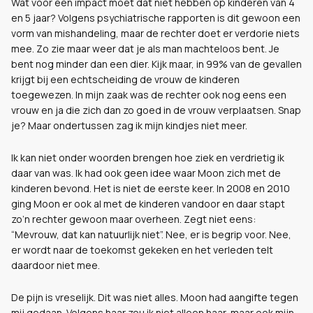
Wat voor een impact moet dat niet hebben op kinderen van 4
en 5 jaar? Volgens psychiatrische rapporten is dit gewoon een
vorm van mishandeling, maar de rechter doet er verdorie niets
mee. Zo zie maar weer dat je als man machteloos bent. Je
bent nog minder dan een dier. Kijk maar, in 99% van de gevallen
krijgt bij een echtscheiding de vrouw de kinderen
toegewezen. In mijn zaak was de rechter ook nog eens een
vrouw en ja die zich dan zo goed in de vrouw verplaatsen. Snap
je? Maar ondertussen zag ik mijn kindjes niet meer.
Ik kan niet onder woorden brengen hoe ziek en verdrietig ik
daar van was. Ik had ook geen idee waar Moon zich met de
kinderen bevond. Het is niet de eerste keer. In 2008 en 2010
ging Moon er ook al met de kinderen vandoor en daar stapt
zo’n rechter gewoon maar overheen. Zegt niet eens:
“Mevrouw, dat kan natuurlijk niet”. Nee, er is begrip voor. Nee,
er wordt naar de toekomst gekeken en het verleden telt
daardoor niet mee.
De pijn is vreselijk. Dit was niet alles. Moon had aangifte tegen
mij gedaan. Volgens haar zou ik niet alleen haar, maar ook mijn