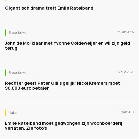
Gigantisch drama treft Emile Ratelband.
23 jan 2026
Shownieuws
John de Mol klaar met Yvonne Coldeweijer en wil zijn geld
terug
13 aug 2025
Shownieuws
Rechter geeft Peter Gillis gelijk: Nicol Kremers moet
90.000 euro betalen
7 jan 2017
Huizen
Emile Ratelband moet gedwongen zijn woonboerderij
verlaten. Zie foto's