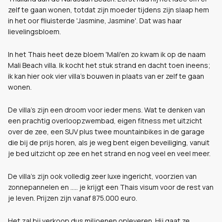
zelf te gaan wonen, totdat zijn moeder tijdens zijn slaap hem
in het oor fliuisterde 'Jasmine, Jasmine'. Dat was haar
lievelingsbloem.
In het Thais heet deze bloem 'Mali'en zo kwam ik op de naam
Mali Beach villa. Ik kocht het stuk strand en dacht toen ineens;
ik kan hier ook vier villa's bouwen in plaats van er zelf te gaan
wonen.
De villa's zijn een droom voor ieder mens. Wat te denken van
een prachtig overloopzwembad, eigen fitness met uitzicht
over de zee, een SUV plus twee mountainbikes in de garage
die bij de prijs horen, als je weg bent eigen beveiliging, vanuit
je bed uitzicht op zee en het strand en nog veel en veel meer.
De villa's zijn ook volledig zeer luxe ingericht, voorzien van
zonnepannelen en ..... je krijgt een Thais visum voor de rest van
je leven. Prijzen zijn vanaf 875.000 euro.
Het zal bij verkoop dus miljoenen opleveren. Hij gaat ze