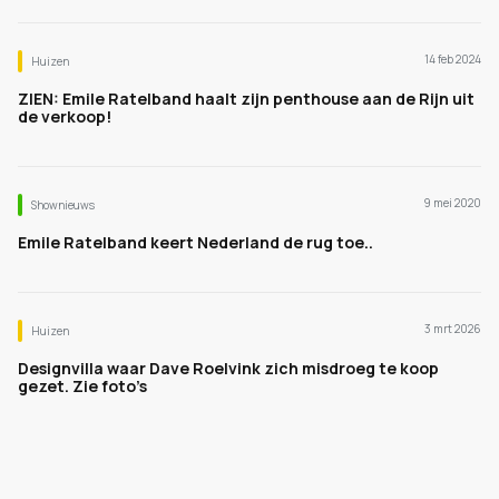
14 feb 2024
Huizen
ZIEN: Emile Ratelband haalt zijn penthouse aan de Rijn uit
de verkoop!
9 mei 2020
Shownieuws
Emile Ratelband keert Nederland de rug toe..
3 mrt 2026
Huizen
Designvilla waar Dave Roelvink zich misdroeg te koop
gezet. Zie foto’s