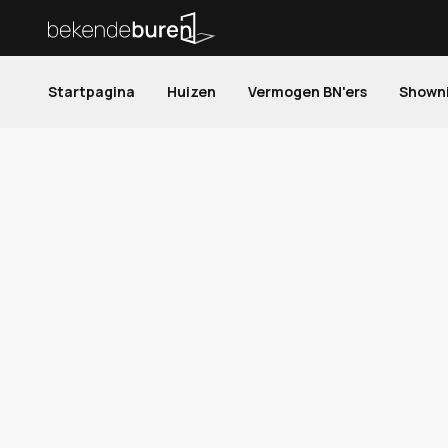
Startpagina
Huizen
Vermogen BN'ers
Shown