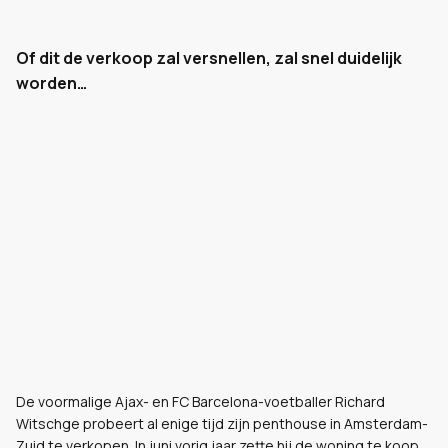
Of dit de verkoop zal versnellen, zal snel duidelijk
worden…
De voormalige Ajax- en FC Barcelona-voetballer Richard
Witschge probeert al enige tijd zijn penthouse in Amsterdam-
Zuid te verkopen. In juni vorig jaar zette hij de woning te koop