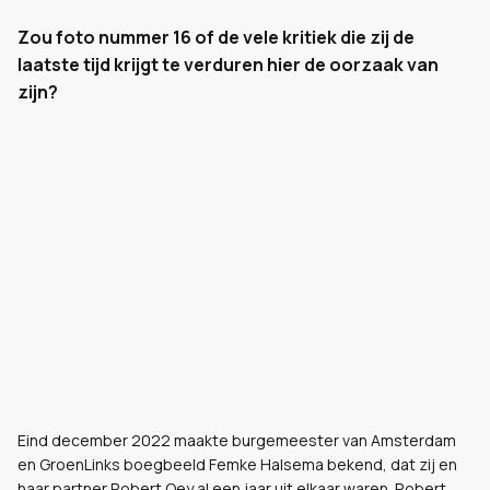
Zou foto nummer 16 of de vele kritiek die zij de
laatste tijd krijgt te verduren hier de oorzaak van
zijn?
Eind december 2022 maakte burgemeester van Amsterdam
en GroenLinks boegbeeld Femke Halsema bekend, dat zij en
haar partner Robert Oey al een jaar uit elkaar waren. Robert