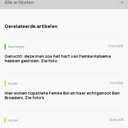
Alle artikelen
Gerelateerde artikelen
17 mrt 2026
Shownieuws
Gerucht: deze man zou het hart van Femke Halsema
hebben gestolen. Zie foto
7 mrt 2026
Huizen
Hier wonen topatlete Femke Bol en haar echtgenoot Ben
Broeders. Zie foto’s
12 okt 2025
Huizen