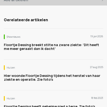
Gerelateerde artikelen
19 jan 2026
Shownieuws
Floortje Dessing breekt stilte na zware ziekte: ‘Dit heeft
me meer geraakt dan ik dacht’
27 aug 2025
Huizen
Hier woonde Floortje Dessing tijdens het herstel van haar
ziekte en operatie. Zie foto's
18 feb 2023
Huizen
Floortje Dessing heeft geheime pied a terre. Zie foto's