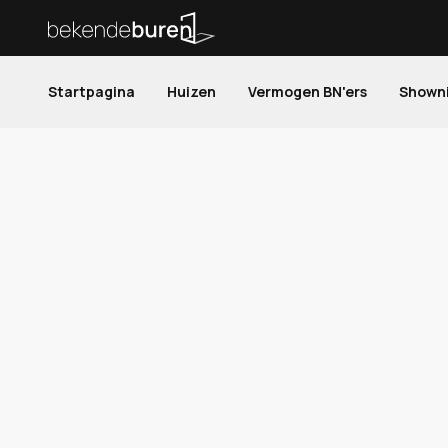
Startpagina
Huizen
Vermogen BN'ers
Shown