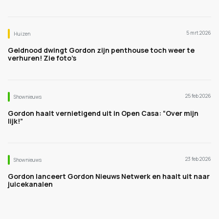
5 mrt 2026
Huizen
Geldnood dwingt Gordon zijn penthouse toch weer te
verhuren! Zie foto’s
25 feb 2026
Shownieuws
Gordon haalt vernietigend uit in Open Casa: “Over mijn
lijk!”
23 feb 2026
Shownieuws
Gordon lanceert Gordon Nieuws Netwerk en haalt uit naar
juicekanalen