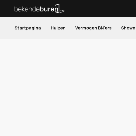
Startpagina
Huizen
Vermogen BN'ers
Shown