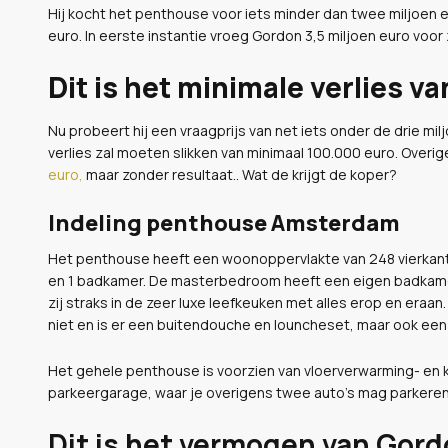
Hij kocht het penthouse voor iets minder dan twee miljoen e
euro. In eerste instantie vroeg Gordon 3,5 miljoen euro voor z
Dit is het minimale verlies va
Nu probeert hij een vraagprijs van net iets onder de drie mi
verlies zal moeten slikken van minimaal 100.000 euro. Overig
euro,
maar zonder resultaat.. Wat de krijgt de koper?
Indeling penthouse Amsterdam
Het penthouse heeft een woonoppervlakte van 248 vierkante
en 1 badkamer. De masterbedroom heeft een eigen badkamer. 
zij straks in de zeer luxe leefkeuken met alles erop en eraan
niet en is er een buitendouche en louncheset, maar ook ee
Het gehele penthouse is voorzien van vloerverwarming- en 
parkeergarage, waar je overigens twee auto's mag parkeren
Dit is het vermogen van Gor