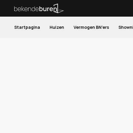
Startpagina
Huizen
Vermogen BN'ers
Shown