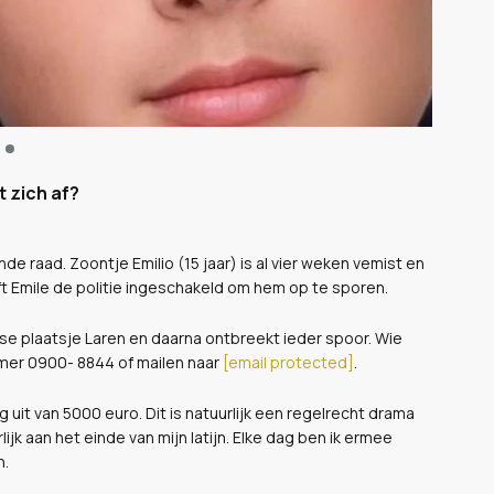
t zich af?
de raad. Zoontje Emilio (15 jaar) is al vier weken vemist en
ft Emile de politie ingeschakeld om hem op te sporen.
ooise plaatsje Laren en daarna ontbreekt ieder spoor. Wie
mer 0900- 8844 of mailen naar
[email protected]
.
uit van 5000 euro. Dit is natuurlijk een regelrecht drama
ijk aan het einde van mijn latijn. Elke dag ben ik ermee
n.