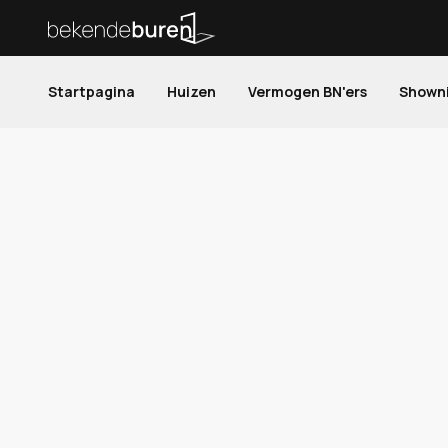
Startpagina
Huizen
Vermogen BN'ers
Shown