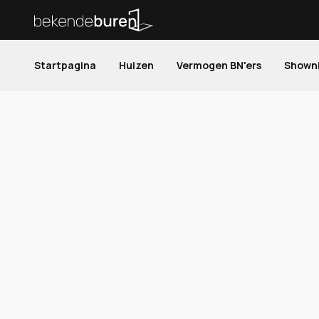
Startpagina
Huizen
Vermogen BN'ers
Shown