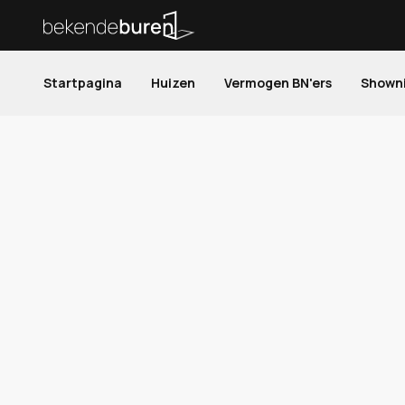
Startpagina
Huizen
Vermogen BN'ers
Shown