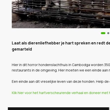
Laat als dierenliefhebber je hart spreken en redt
gemarteld
Hier in dit horror hondenslachthuis in Cambodga worden 35
restaurants in de omgeving. Hier moeten we een einde aan 
Een einde aan dit vreselijke leven van deze honden. Help de
Klik hier voor het hartverscheurende verhaal en doneer met h