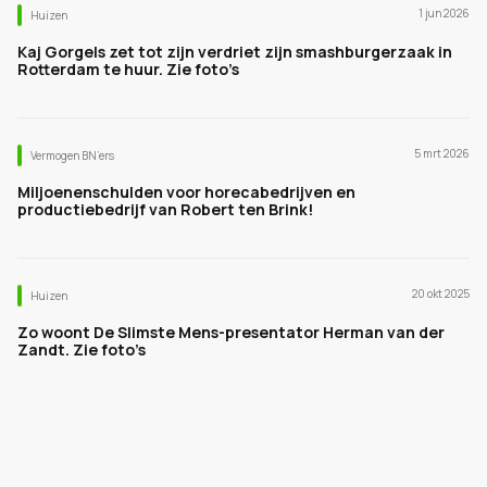
1 jun 2026
Huizen
Kaj Gorgels zet tot zijn verdriet zijn smashburgerzaak in
Rotterdam te huur. Zie foto’s
5 mrt 2026
Vermogen BN’ers
Miljoenenschulden voor horecabedrijven en
productiebedrijf van Robert ten Brink!
20 okt 2025
Huizen
Zo woont De Slimste Mens-presentator Herman van der
Zandt. Zie foto’s