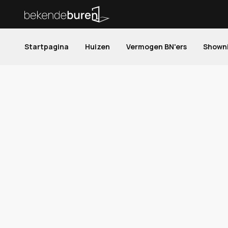
Startpagina
Huizen
Vermogen BN'ers
Shown