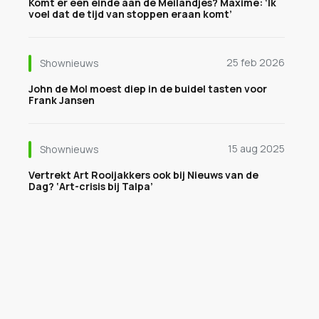
Komt er een einde aan de Meilandjes? Maxime: ‘Ik
voel dat de tijd van stoppen eraan komt’
25 feb 2026
Shownieuws
John de Mol moest diep in de buidel tasten voor
Frank Jansen
15 aug 2025
Shownieuws
Vertrekt Art Rooijakkers ook bij Nieuws van de
Dag? ‘Art-crisis bij Talpa’