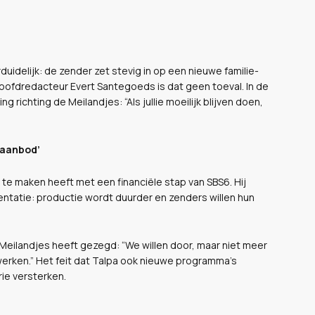
idelijk: de zender zet stevig in op een nieuwe familie-
-hoofdredacteur Evert Santegoeds is dat geen toeval. In de
g richting de Meilandjes: “Als jullie moeilijk blijven doen,
 aanbod’
k te maken heeft met een financiële stap van SBS6. Hij
entatie: productie wordt duurder en zenders willen hun
Meilandjes heeft gezegd: “We willen door, maar niet meer
werken.” Het feit dat Talpa ook nieuwe programma’s
rie versterken.