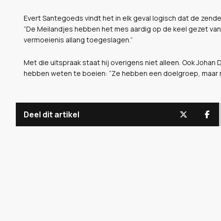
Evert Santegoeds vindt het in elk geval logisch dat de zender n
“De Meilandjes hebben het mes aardig op de keel gezet van T
vermoeienis allang toegeslagen.”
Met die uitspraak staat hij overigens niet alleen. Ook Joha
hebben weten te boeien: “Ze hebben een doelgroep, maar m
Deel dit artikel