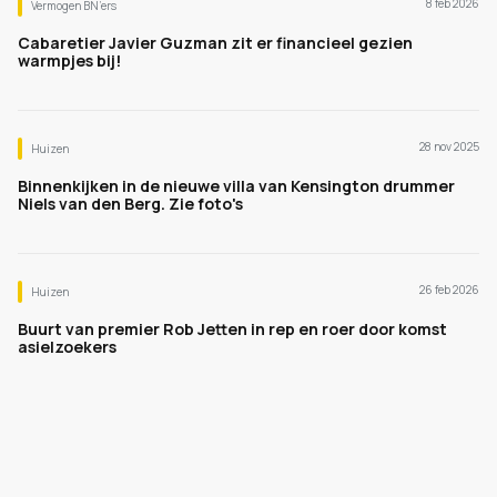
8 feb 2026
Vermogen BN’ers
Cabaretier Javier Guzman zit er financieel gezien
warmpjes bij!
28 nov 2025
Huizen
Binnenkijken in de nieuwe villa van Kensington drummer
Niels van den Berg. Zie foto's
26 feb 2026
Huizen
Buurt van premier Rob Jetten in rep en roer door komst
asielzoekers