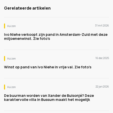
Gerelateerde artikelen
31 mrt 2026
Huizen
Ivo Niehe verkoopt zijn pand in Amsterdam-Zuid met deze
miljoenenwinst. Zie foto’s
16 dec 2025
Huizen
Winst op pand van Ivo Niehe in vrije val. Zie foto’s
22 jan 2026
Huizen
De buurman worden van Xander de Buisonjé? Deze
karaktervolle villa in Bussum maakt het mogelijk