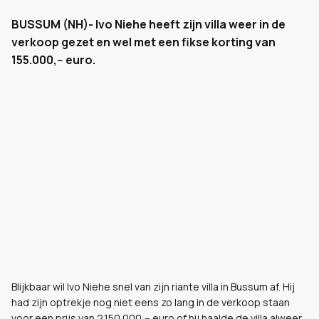
BUSSUM (NH)- Ivo Niehe heeft zijn villa weer in de
verkoop gezet en wel met een fikse korting van
155.000,-- euro.
Blijkbaar wil Ivo Niehe snel van zijn riante villa in Bussum af. Hij
had zijn optrekje nog niet eens zo lang in de verkoop staan
voor een prijs van 2.150.000,-- euro of hij haalde de villa alweer