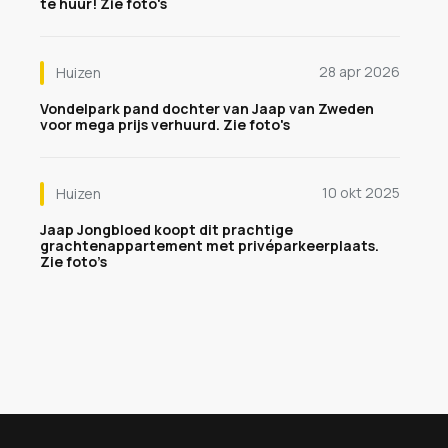
te huur! Zie foto's
28 apr 2026
Huizen
Vondelpark pand dochter van Jaap van Zweden
voor mega prijs verhuurd. Zie foto's
10 okt 2025
Huizen
Jaap Jongbloed koopt dit prachtige
grachtenappartement met privéparkeerplaats.
Zie foto’s