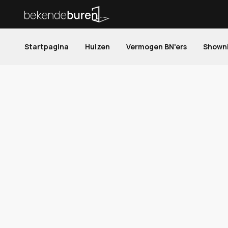
Startpagina
Huizen
Vermogen BN'ers
Shown