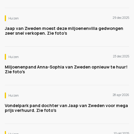
29 dec 2025
Huizen
Jaap van Zweden moest deze miljoenenvilla gedwongen
zeer snel verkopen. Zie foto’s
23 dec 2025
Huizen
Miljoenenpand Anna-Sophia van Zweden opnieuw te huur!
Zie foto's
28 apr 2026
Huizen
Vondelpark pand dochter van Jaap van Zweden voor mega
prijs verhuurd. Zie foto's
10 okt 2025