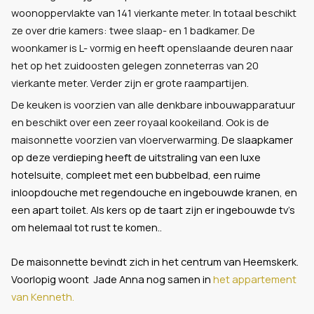
woonoppervlakte van 141 vierkante meter. In totaal beschikt
ze over drie kamers: twee slaap- en 1 badkamer. De
woonkamer is L- vormig en heeft openslaande deuren naar
het op het zuidoosten gelegen zonneterras van 20
vierkante meter. Verder zijn er grote raampartijen.
De keuken is voorzien van alle denkbare inbouwapparatuur
en beschikt over een zeer royaal kookeiland. Ook is de
maisonnette voorzien van vloerverwarming.
De slaapkamer
op deze verdieping heeft de uitstraling van een luxe
hotelsuite, compleet met een bubbelbad, een ruime
inloopdouche met regendouche en ingebouwde kranen, en
een apart toilet. Als kers op de taart zijn er ingebouwde tv’s
om helemaal tot rust te komen..
De maisonnette bevindt zich in het centrum van Heemskerk.
Voorlopig woont Jade Anna nog samen in
het appartement
van Kenneth.