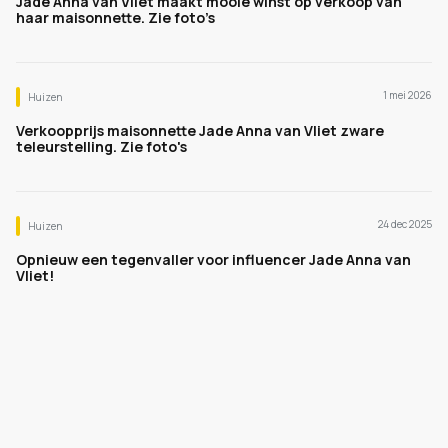
Jade Anna van Vliet maakt mooie winst op verkoop van
haar maisonnette. Zie foto’s
1 mei 2026
Huizen
Verkoopprijs maisonnette Jade Anna van Vliet zware
teleurstelling. Zie foto's
24 dec 2025
Huizen
Opnieuw een tegenvaller voor influencer Jade Anna van
Vliet!