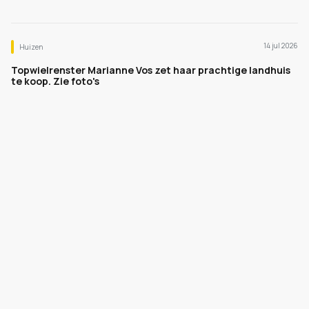
14 jul 2026
Huizen
Topwielrenster Marianne Vos zet haar prachtige landhuis
te koop. Zie foto's