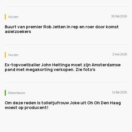
26 feb 2026
Huizen
Buurt van premier Rob Jetten in rep en roer door komst
asielzoekers
2 mei 2026
Huizen
Ex-topvoetballer John Heitinga moet zijn Amsterdamse
pand met megakorting verkopen. Zie foto’s
14 feb 2026
Shownieuws
Om deze reden is toiletjufrouw Joke uit Oh Oh Den Haag
woest op producent!