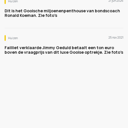
21 jun 2026
Huizen
Dit is het Gooische miljoenenpenthouse van bondscoach
Ronald Koeman. Zie foto's
25 nov 2021
Huizen
Failliet verklaarde Jimmy Geduld betaalt een ton euro
boven de vraagprijs van dit luxe Gooise optrekje. Zie foto's