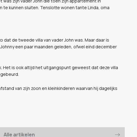
 was zijn vader John die toen zijn appartement in
n te kunnen sluiten. Tenslotte wonen tante Linda, oma
o dat de tweede villa van vader John was. Maar daar is
oon Johnny een paar maanden geleden, ofwel eind december
. Het is ook altijd het uitgangspunt geweest dat deze villa
u gebeurd.
stand van zijn zoon en kleinkinderen waarvan hij dagelijks
Alle artikelen