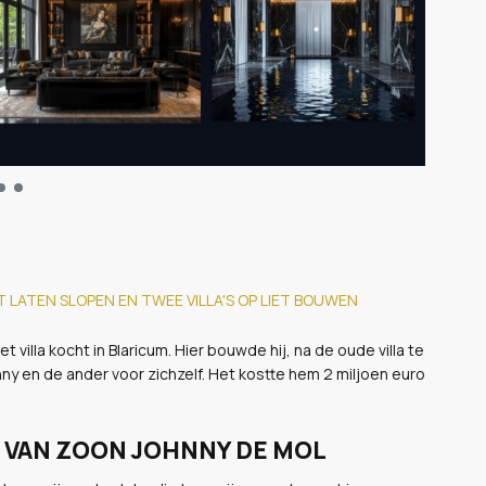
 LATEN SLOPEN EN TWEE VILLA'S OP LIET BOUWEN
villa kocht in Blaricum. Hier bouwde hij, na de oude villa te
ny en de ander voor zichzelf. Het kostte hem 2 miljoen euro
 VAN ZOON JOHNNY DE MOL