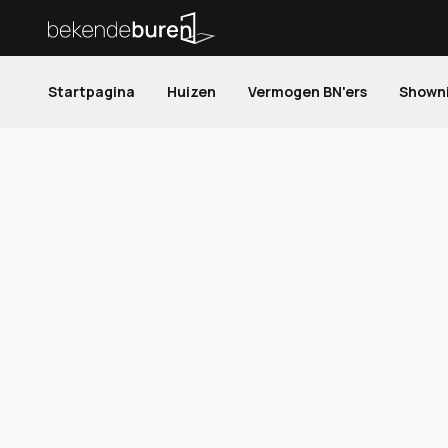
Startpagina
Huizen
Vermogen BN'ers
Shown