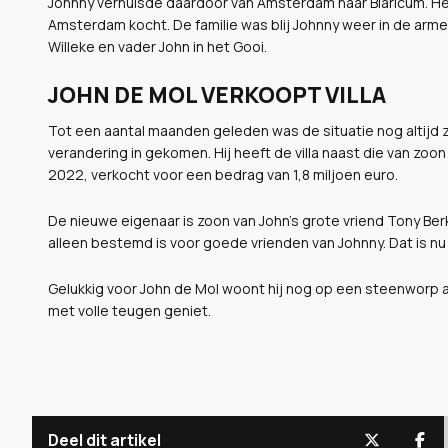
Johnny verhuisde daardoor van Amsterdam naar Blaricum. Het
Amsterdam kocht. De familie was blij Johnny weer in de arme
Willeke en vader John in het Gooi.
JOHN DE MOL VERKOOPT VILLA
Tot een aantal maanden geleden was de situatie nog altijd z
verandering in gekomen. Hij heeft de villa naast die van z
2022, verkocht voor een bedrag van 1,8 miljoen euro.
De nieuwe eigenaar is zoon van John's grote vriend Tony Berk
alleen bestemd is voor goede vrienden van Johnny. Dat is n
Gelukkig voor John de Mol woont hij nog op een steenworp af
met volle teugen geniet.
Deel dit artikel