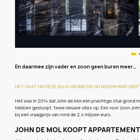
En daarmee zijn vader en zoon geen buren meer...
HET GAAT OM DEZE VILLA/ GROND DIE HIJ NADERHAND HEEFT
Het was in 2014 dat John de Mol een prachtige stuk grond met 
hebben gesloopt, twee nieuwe villa’s op. Een voor zoon John
bij een vraagprijs van rond de 2,4 miljoen euro.
JOHN DE MOL KOOPT APPARTEMENT