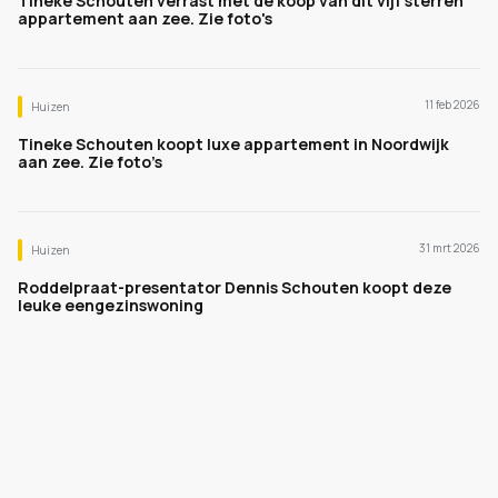
Tineke Schouten verrast met de koop van dit vijf sterren
appartement aan zee. Zie foto's
11 feb 2026
Huizen
Tineke Schouten koopt luxe appartement in Noordwijk
aan zee. Zie foto’s
31 mrt 2026
Huizen
Roddelpraat-presentator Dennis Schouten koopt deze
leuke eengezinswoning