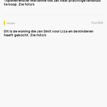
Topwielrenster Marianne Vos zet haar prachtige landhuis
te koop. Zie foto's
21 jul 2026
Huizen
Dit is de woning die Jan Smit voor Liza en de kinderen
heeft gekocht. Zie foto's