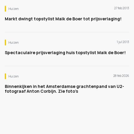
27 feb 2013
Huizen
Markt dwingt topstylist Maik de Boer tot prijsverlaging!
1 jul 2013
Huizen
Spectaculaire prijsverlaging huis topstylist Maik de Boer!
28 feb 2026
Huizen
Binnenkijken in het Amsterdamse grachtenpand van U2-
fotograaf Anton Corbijn. Zie foto’s