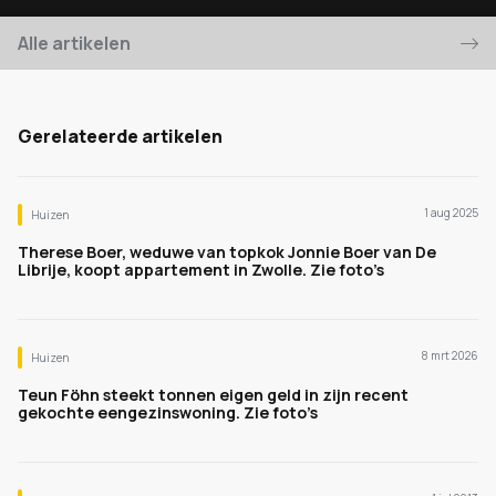
Alle artikelen
Gerelateerde artikelen
1 aug 2025
Huizen
Therese Boer, weduwe van topkok Jonnie Boer van De
Librije, koopt appartement in Zwolle. Zie foto’s
8 mrt 2026
Huizen
Teun Föhn steekt tonnen eigen geld in zijn recent
gekochte eengezinswoning. Zie foto’s