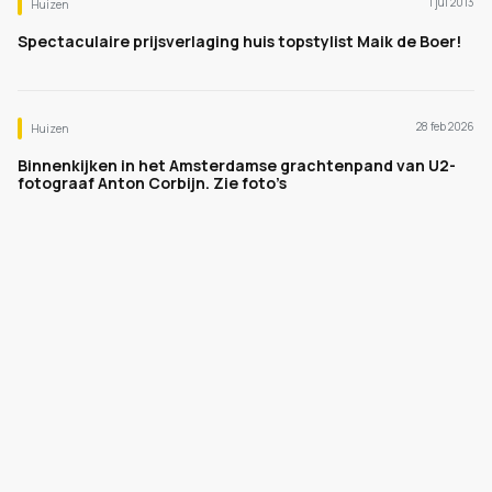
1 jul 2013
Huizen
Spectaculaire prijsverlaging huis topstylist Maik de Boer!
28 feb 2026
Huizen
Binnenkijken in het Amsterdamse grachtenpand van U2-
fotograaf Anton Corbijn. Zie foto’s