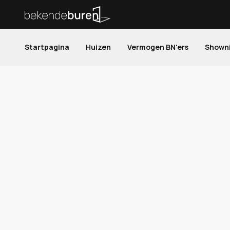
Startpagina
Huizen
Vermogen BN'ers
Shown