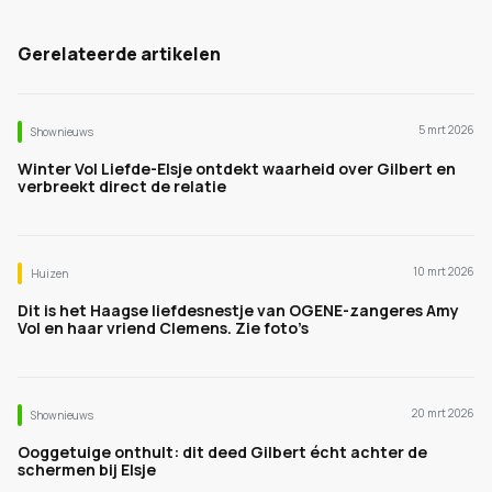
Gerelateerde artikelen
5 mrt 2026
Shownieuws
Winter Vol Liefde-Elsje ontdekt waarheid over Gilbert en
verbreekt direct de relatie
10 mrt 2026
Huizen
Dit is het Haagse liefdesnestje van OGENE-zangeres Amy
Vol en haar vriend Clemens. Zie foto’s
20 mrt 2026
Shownieuws
Ooggetuige onthult: dit deed Gilbert écht achter de
schermen bij Elsje