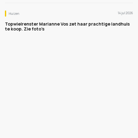
14 jul 2026
Huizen
Topwielrenster Marianne Vos zet haar prachtige landhuis
te koop. Zie foto's