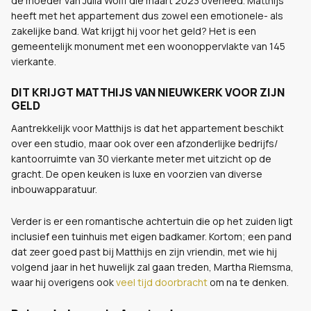
de moeder van Julia Wolff die maart 2023 overleed. Matthijs
heeft met het appartement dus zowel een emotionele- als
zakelijke band. Wat krijgt hij voor het geld? Het is een
gemeentelijk monument met een woonoppervlakte van 145
vierkante.
DIT KRIJGT MATTHIJS VAN NIEUWKERK VOOR ZIJN
GELD
Aantrekkelijk voor Matthijs is dat het appartement beschikt
over een studio, maar ook over een afzonderlijke bedrijfs/
kantoorruimte van 30 vierkante meter met uitzicht op de
gracht. De open keuken is luxe en voorzien van diverse
inbouwapparatuur.
Verder is er een romantische achtertuin die op het zuiden ligt
inclusief een tuinhuis met eigen badkamer. Kortom; een pand
dat zeer goed past bij Matthijs en zijn vriendin, met wie hij
volgend jaar in het huwelijk zal gaan treden, Martha Riemsma,
waar hij overigens ook
veel tijd doorbracht
om na te denken.