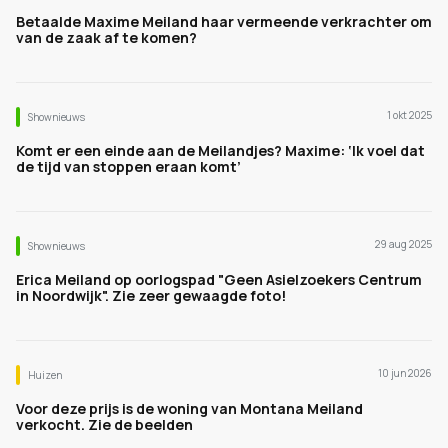
Betaalde Maxime Meiland haar vermeende verkrachter om
van de zaak af te komen?
1 okt 2025
Shownieuws
Komt er een einde aan de Meilandjes? Maxime: ‘Ik voel dat
de tijd van stoppen eraan komt’
29 aug 2025
Shownieuws
Erica Meiland op oorlogspad "Geen Asielzoekers Centrum
in Noordwijk". Zie zeer gewaagde foto!
10 jun 2026
Huizen
Voor deze prijs is de woning van Montana Meiland
verkocht. Zie de beelden