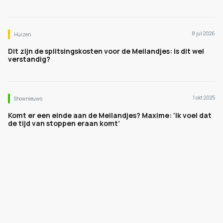
8 jul 2026
Huizen
Dit zijn de splitsingskosten voor de Meilandjes: is dit wel
verstandig?
1 okt 2025
Shownieuws
Komt er een einde aan de Meilandjes? Maxime: ‘Ik voel dat
de tijd van stoppen eraan komt’