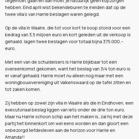
tegemoet gaan en dan moet je natuurlijk geen kopzorgen
hebben. Eind april wist bekendeburen te melden dat op de
twee villa's van Harrie beslagen waren gelegd.
Op de villa in Waalre, die tot voor kort te koop stond voor een
bedrag van 3,5 miljoen euro en kort geleden uit de verkoop is
gehaald, lagen twee beslagen voor totaal bijna 375.000,--
euro.
Met een van de schuldeisers is Harrie blijkbaar tot een
overeenkomst gekomen, want het beslag van 3/4 ton euro is
er vanaf gehaald. Harrie moet nu alleen nog maar met een
woningbouwvereniging uit Valkenswaard op de tafel zitten en
tot zaken komen.
Zij hebben op zowel zijn villa in Waalre als die in Eindhoven, een
executoriaal beslag liggen van iets onder de drie ton euro.
Maar nu Harrie schoon schip aan het maken is, zal hij met deze
partij het binnenkort om wel eens worden en dan gloort een
onbezorgd liefdesleven aan de horizon voor Harrie en
Amanda!!