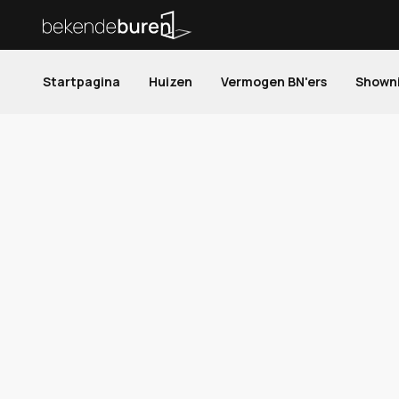
Startpagina
Huizen
Vermogen BN'ers
Shown