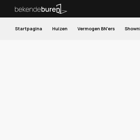
Startpagina
Huizen
Vermogen BN'ers
Shown