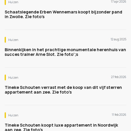
17 apr 2026
Huizen
Schaatslegende Erben Wennemars koopt bijzonder pand
in Zwolle. Zie foto’s
12 aug 2025
Huizen
Binnenkijken in het prachtige monumentale herenhuis van
succes trainer Arne Slot. Zie foto';s
27 feb 2026
Huizen
Tineke Schouten verrast met de koop van dit vijf sterren
appartement aan zee. Zie foto's
11 feb 2026
Huizen
Tineke Schouten koopt luxe appartement in Noordwijk
aan zee. Zie foto’s