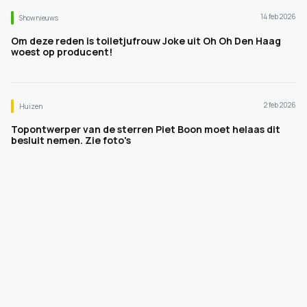
14 feb 2026
Shownieuws
Om deze reden is toiletjufrouw Joke uit Oh Oh Den Haag
woest op producent!
2 feb 2026
Huizen
Topontwerper van de sterren Piet Boon moet helaas dit
besluit nemen. Zie foto's