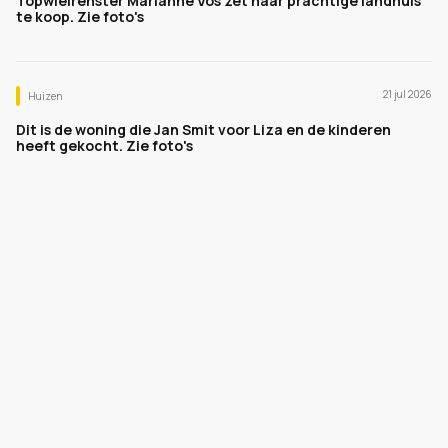
Topwielrenster Marianne Vos zet haar prachtige landhuis
te koop. Zie foto's
21 jul 2026
Huizen
Dit is de woning die Jan Smit voor Liza en de kinderen
heeft gekocht. Zie foto's