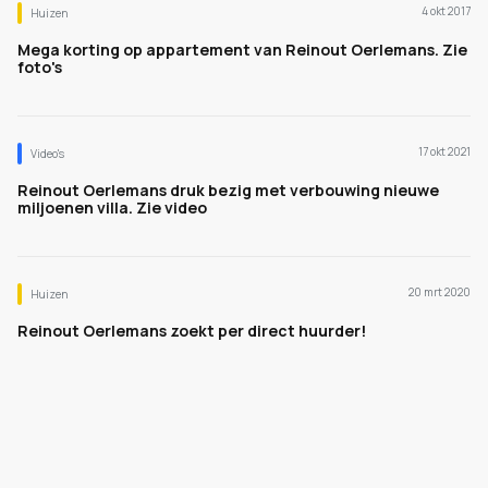
4 okt 2017
Huizen
Mega korting op appartement van Reinout Oerlemans. Zie
foto's
17 okt 2021
Video's
Reinout Oerlemans druk bezig met verbouwing nieuwe
miljoenen villa. Zie video
20 mrt 2020
Huizen
Reinout Oerlemans zoekt per direct huurder!