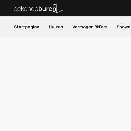
Startpagina
Huizen
Vermogen BN'ers
Shown